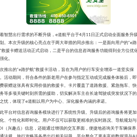
着智慧出行需求的不断升级，e道航平台于4月11日正式启动全面服务升
划。本次升级的核心亮点在于两大举措的同步推出：一是面向用户的“e路
”救援卡赠送活动正式启动，二是平台的信息咨询服务功能得到全方位优
强化。
次推出的“e路护航”救援卡活动，旨在为用户的行车安全增添一道坚实保
。活动期间，符合条件的新老用户在参与指定互动或完成服务体验后，即
费获赠这张具有实用价值的救援卡。卡片覆盖了道路救援、紧急拖车、快
务等多项关键时刻所需的援助，切实解决车主在长途驾驶或突发状况下的
之忧，体现了e道航以用户为中心、深化服务内涵的承诺。
此平台对信息咨询服务模块进行了系统性升级。升级后的咨询服务将更加
化、个性化和即时化。用户不仅可以获取更精准的实时路况、导航规划与
OI（兴趣点）信息，还能通过增强的交互界面，便捷地咨询关于车辆保养
通法规、旅行攻略等各类出行相关问题。平台整合了更丰富的数据源与A