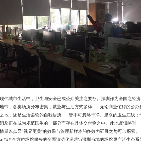
现代城市生活中，卫生与安全已成公众关注之要务。深圳作为全国之经济
地带，各类场所分布密集，就业与生活方式多样——无论商业忙碌的公办
之地，还是生活柔软的自我居所——皆不可忽略干净、肃杀的卫生底线；
消杀正在成为规范民生的一部分而存在具体交付物之中。此地谨辑略刊一
情景以点显“视界更美”的效果与管理新样本的多效力延展之势可加探索。
n\n### 全方位场馆服务的全面清洁化运营\n深圳当地的场馆属广泛生态系